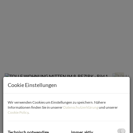
Cookie Einstellungen
Beschreibung
Wir verwenden Cookies um Einstellungen zu speichern. Nähere
Informationen finden Sie in unserer
Datenschutzerklärung
und unserer
Cookie Policy
.
HELLE WOHNUNG MITTEN IM 8. BEZIRK IM 4. LIFTSTOCK
Diese großzügige ca. 99 m² große Wohnung befindet sich in
einer der begehrtesten Wohnlagen Wiens – mitten in der
Technisch notwendige
immer aktiv