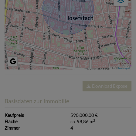
Tiles ©
basemap.at
Download Expose
Basisdaten zur Immobilie
Kaufpreis
590.000,00 €
2
Fläche
ca. 98,86 m
Zimmer
4