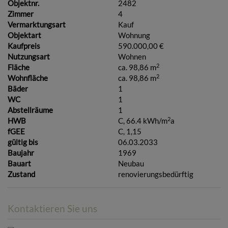
Objektnr.
2482
Zimmer
4
Vermarktungsart
Kauf
Objektart
Wohnung
Kaufpreis
590.000,00 €
Nutzungsart
Wohnen
2
Fläche
ca. 98,86 m
2
Wohnfläche
ca. 98,86 m
Bäder
1
WC
1
Abstellräume
1
2
HWB
C, 66.4 kWh/m
a
fGEE
C, 1,15
gültig bis
06.03.2033
Baujahr
1969
Bauart
Neubau
Zustand
renovierungsbedürftig
Kontaktieren Sie uns