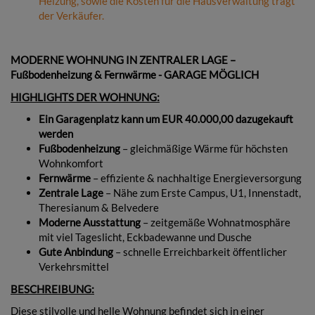
Heizung, sowie die Kosten für die Hausverwaltung trägt
der Verkäufer.
MODERNE WOHNUNG IN ZENTRALER LAGE –
Fußbodenheizung & Fernwärme - GARAGE MÖGLICH
HIGHLIGHTS DER WOHNUNG:
Ein Garagenplatz kann um EUR 40.000,00 dazugekauft
werden
Fußbodenheizung
– gleichmäßige Wärme für höchsten
Wohnkomfort
Fernwärme
– effiziente & nachhaltige Energieversorgung
Zentrale Lage
– Nähe zum Erste Campus, U1, Innenstadt,
Theresianum & Belvedere
Moderne Ausstattung
– zeitgemäße Wohnatmosphäre
mit viel Tageslicht, Eckbadewanne und Dusche
Gute Anbindung
– schnelle Erreichbarkeit öffentlicher
Verkehrsmittel
BESCHREIBUNG:
Diese stilvolle und helle Wohnung befindet sich in einer