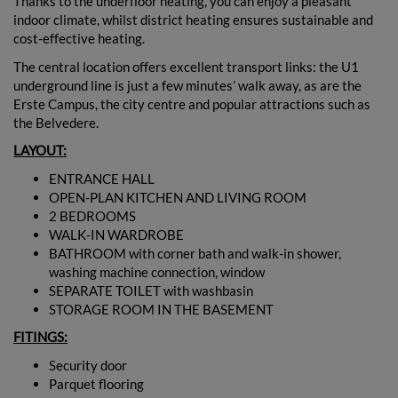
Thanks to the underfloor heating, you can enjoy a pleasant
indoor climate, whilst district heating ensures sustainable and
cost-effective heating.
The central location offers excellent transport links: the U1
underground line is just a few minutes’ walk away, as are the
Erste Campus, the city centre and popular attractions such as
the Belvedere.
LAYOUT:
ENTRANCE HALL
OPEN-PLAN KITCHEN AND LIVING ROOM
2 BEDROOMS
WALK-IN WARDROBE
BATHROOM with corner bath and walk-in shower,
washing machine connection, window
SEPARATE TOILET with washbasin
STORAGE ROOM IN THE BASEMENT
FITINGS:
Security door
Parquet flooring