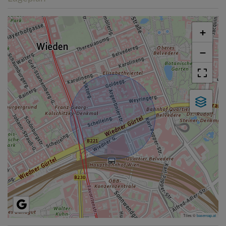
+
−
Tiles ©
basemap.at