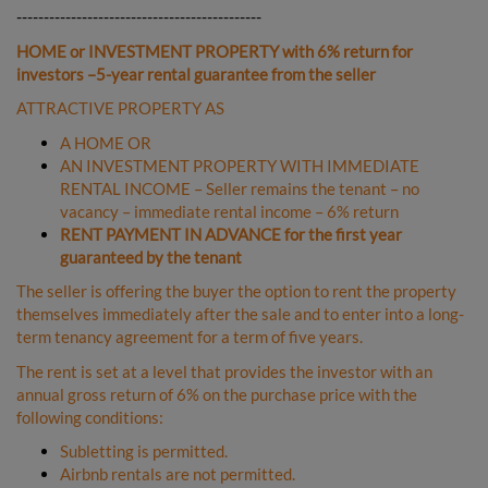
---------------------------------------------
HOME or INVESTMENT PROPERTY with 6% return for
investors –5-year rental guarantee from the seller
ATTRACTIVE PROPERTY AS
A HOME OR
AN INVESTMENT PROPERTY WITH IMMEDIATE
RENTAL INCOME – Seller remains the tenant – no
vacancy – immediate rental income – 6% return
RENT PAYMENT IN ADVANCE for the first year
guaranteed by the tenant
The seller is offering the buyer the option to rent the property
themselves immediately after the sale and to enter into a long-
term tenancy agreement for a term of five years.
The rent is set at a level that provides the investor with an
annual gross return of 6% on the purchase price with the
following conditions:
Subletting is permitted.
Airbnb rentals are not permitted.