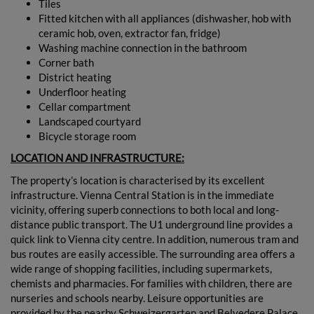
Tiles
Fitted kitchen with all appliances (dishwasher, hob with
ceramic hob, oven, extractor fan, fridge)
Washing machine connection in the bathroom
Corner bath
District heating
Underfloor heating
Cellar compartment
Landscaped courtyard
Bicycle storage room
LOCATION AND INFRASTRUCTURE:
The property’s location is characterised by its excellent
infrastructure. Vienna Central Station is in the immediate
vicinity, offering superb connections to both local and long-
distance public transport. The U1 underground line provides a
quick link to Vienna city centre. In addition, numerous tram and
bus routes are easily accessible. The surrounding area offers a
wide range of shopping facilities, including supermarkets,
chemists and pharmacies. For families with children, there are
nurseries and schools nearby. Leisure opportunities are
provided by the nearby Schweizergarten and Belvedere Palace,